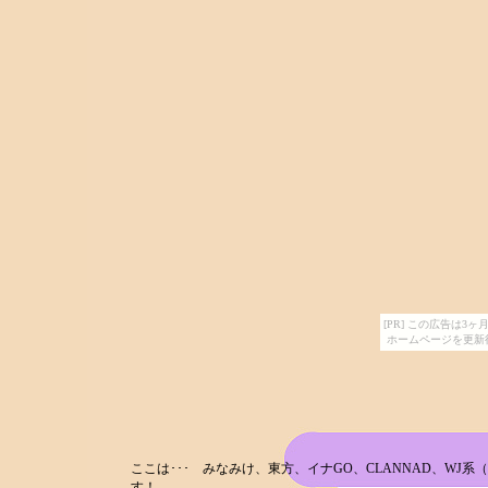
[PR] この広告は
ホームページを更新
ここは･･･ みなみけ、東方、イナGO、CLANNAD、WJ
す！