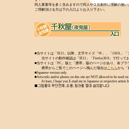
同人要素等を多く含みますので同人や２次創作に理解の無い
ご理解頂ける方は下の入口よりお入り下さい。
■当サイトは「IE11」以降、文字サイズ「中」、「JAVA」
当サイトの動作確認は「IE11」「Firefox30.0」で行っ
■当サイトは「PC」版と「携帯」版のページがあり、各ブラ
携帯からご覧でこのページへ飛んだ場合は
こちら
から「
■Japanese version only.
■Artworks and/or photos on this site are NOT allowed to be used on 
At least, I hope you E-mail me in Japanese or respective artists befo